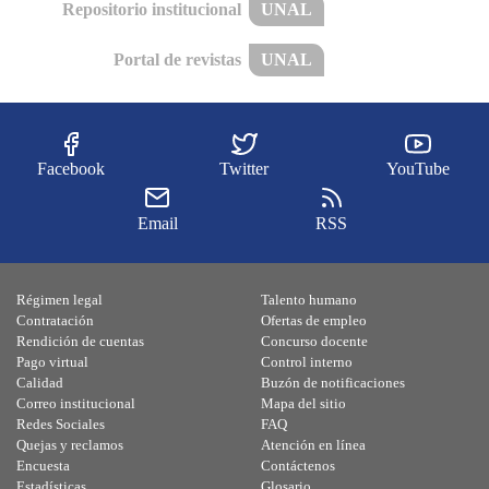
Repositorio institucional
UNAL
Portal de revistas
UNAL
Facebook
Twitter
YouTube
Email
RSS
Régimen legal
Talento humano
Contratación
Ofertas de empleo
Rendición de cuentas
Concurso docente
Pago virtual
Control interno
Calidad
Buzón de notificaciones
Correo institucional
Mapa del sitio
Redes Sociales
FAQ
Quejas y reclamos
Atención en línea
Encuesta
Contáctenos
Estadísticas
Glosario