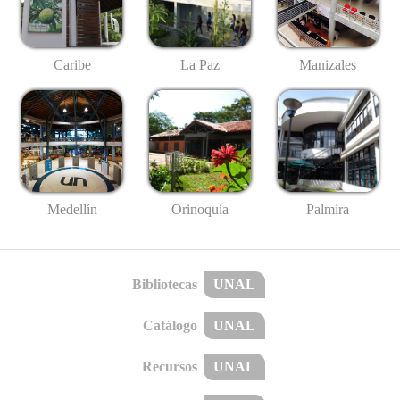
Caribe
La Paz
Manizales
Medellín
Palmira
Orinoquía
Bibliotecas
UNAL
Catálogo
UNAL
Recursos
UNAL