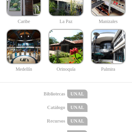
Caribe
La Paz
Manizales
Medellín
Palmira
Orinoquía
Bibliotecas
UNAL
Catálogo
UNAL
Recursos
UNAL