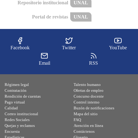
Repositorio institucional
UNAL
Portal de revistas
UNAL
Facebook
Twitter
YouTube
Email
RSS
Régimen legal
Talento humano
Contratación
Ofertas de empleo
Rendición de cuentas
Concurso docente
Pago virtual
Control interno
Calidad
Buzón de notificaciones
Correo institucional
Mapa del sitio
Redes Sociales
FAQ
Quejas y reclamos
Atención en línea
Encuesta
Contáctenos
Estadísticas
Glosario