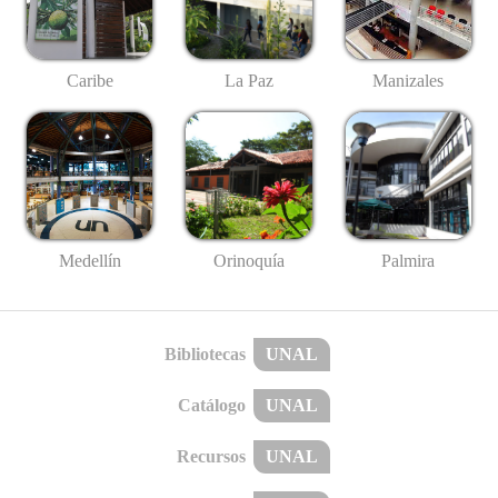
Caribe
La Paz
Manizales
Medellín
Palmira
Orinoquía
Bibliotecas
UNAL
Catálogo
UNAL
Recursos
UNAL