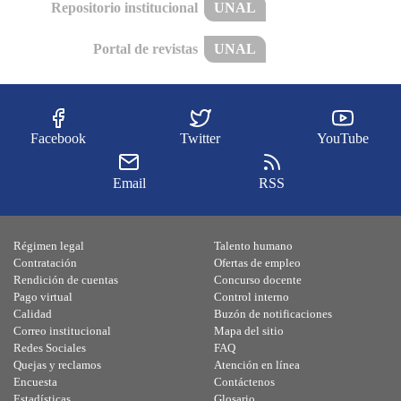
Repositorio institucional
UNAL
Portal de revistas
UNAL
Facebook
Twitter
YouTube
Email
RSS
Régimen legal
Talento humano
Contratación
Ofertas de empleo
Rendición de cuentas
Concurso docente
Pago virtual
Control interno
Calidad
Buzón de notificaciones
Correo institucional
Mapa del sitio
Redes Sociales
FAQ
Quejas y reclamos
Atención en línea
Encuesta
Contáctenos
Estadísticas
Glosario