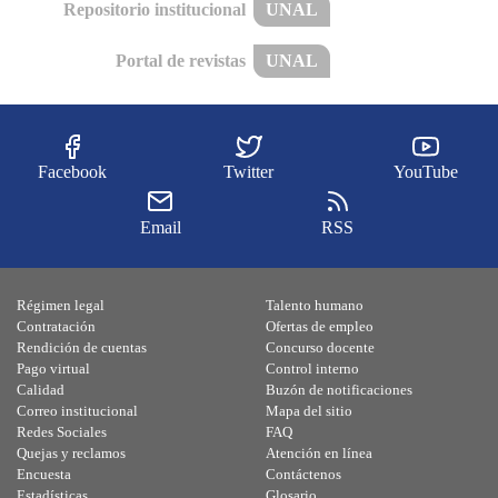
Repositorio institucional
UNAL
Portal de revistas
UNAL
Facebook
Twitter
YouTube
Email
RSS
Régimen legal
Talento humano
Contratación
Ofertas de empleo
Rendición de cuentas
Concurso docente
Pago virtual
Control interno
Calidad
Buzón de notificaciones
Correo institucional
Mapa del sitio
Redes Sociales
FAQ
Quejas y reclamos
Atención en línea
Encuesta
Contáctenos
Estadísticas
Glosario