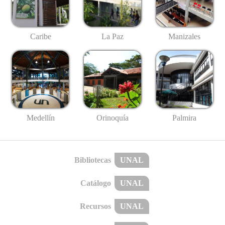
Caribe
La Paz
Manizales
Medellín
Palmira
Orinoquía
Bibliotecas
UNAL
Catálogo
UNAL
Recursos
UNAL