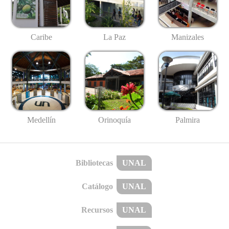
Caribe
La Paz
Manizales
Medellín
Palmira
Orinoquía
Bibliotecas
UNAL
Catálogo
UNAL
Recursos
UNAL