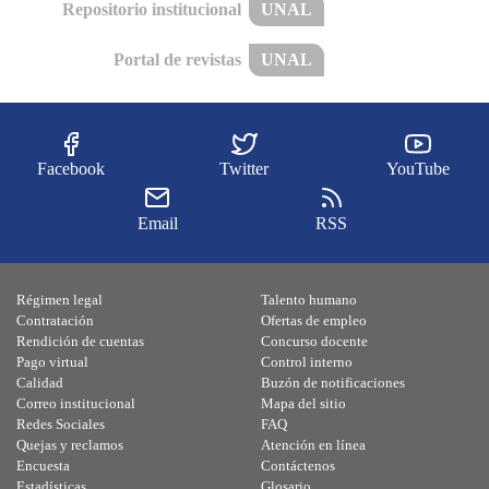
Repositorio institucional
UNAL
Portal de revistas
UNAL
Facebook
Twitter
YouTube
Email
RSS
Régimen legal
Talento humano
Contratación
Ofertas de empleo
Rendición de cuentas
Concurso docente
Pago virtual
Control interno
Calidad
Buzón de notificaciones
Correo institucional
Mapa del sitio
Redes Sociales
FAQ
Quejas y reclamos
Atención en línea
Encuesta
Contáctenos
Estadísticas
Glosario