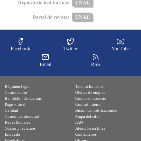
Repositorio institucional
UNAL
Portal de revistas
UNAL
Facebook
Twitter
YouTube
Email
RSS
Régimen legal
Talento humano
Contratación
Ofertas de empleo
Rendición de cuentas
Concurso docente
Pago virtual
Control interno
Calidad
Buzón de notificaciones
Correo institucional
Mapa del sitio
Redes Sociales
FAQ
Quejas y reclamos
Atención en línea
Encuesta
Contáctenos
Estadísticas
Glosario