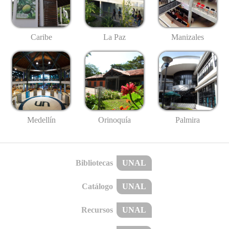
Caribe
La Paz
Manizales
Medellín
Palmira
Orinoquía
Bibliotecas
UNAL
Catálogo
UNAL
Recursos
UNAL