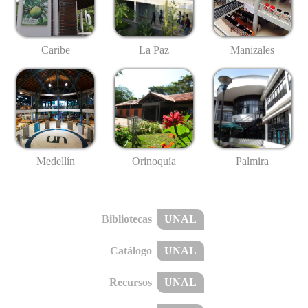
Caribe
La Paz
Manizales
Medellín
Palmira
Orinoquía
Bibliotecas
UNAL
Catálogo
UNAL
Recursos
UNAL