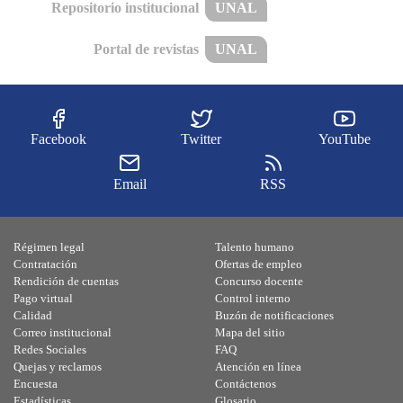
Repositorio institucional
UNAL
Portal de revistas
UNAL
Facebook
Twitter
YouTube
Email
RSS
Régimen legal
Talento humano
Contratación
Ofertas de empleo
Rendición de cuentas
Concurso docente
Pago virtual
Control interno
Calidad
Buzón de notificaciones
Correo institucional
Mapa del sitio
Redes Sociales
FAQ
Quejas y reclamos
Atención en línea
Encuesta
Contáctenos
Estadísticas
Glosario