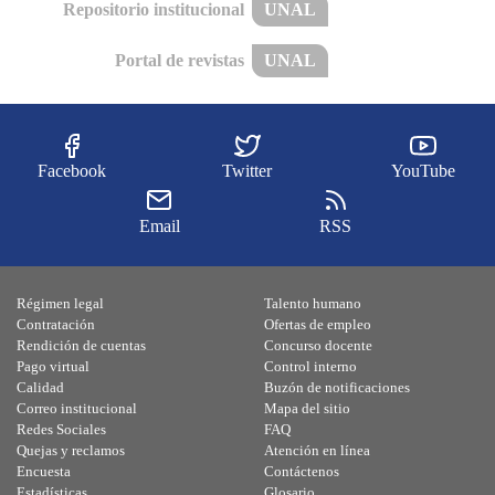
Repositorio institucional
UNAL
Portal de revistas
UNAL
Facebook
Twitter
YouTube
Email
RSS
Régimen legal
Talento humano
Contratación
Ofertas de empleo
Rendición de cuentas
Concurso docente
Pago virtual
Control interno
Calidad
Buzón de notificaciones
Correo institucional
Mapa del sitio
Redes Sociales
FAQ
Quejas y reclamos
Atención en línea
Encuesta
Contáctenos
Estadísticas
Glosario