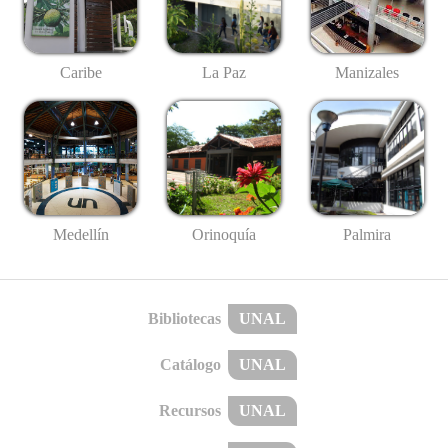
Caribe
La Paz
Manizales
Medellín
Palmira
Orinoquía
Bibliotecas
UNAL
Catálogo
UNAL
Recursos
UNAL