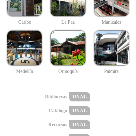
Caribe
La Paz
Manizales
Medellín
Palmira
Orinoquía
Bibliotecas
UNAL
Catálogo
UNAL
Recursos
UNAL