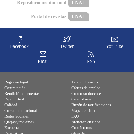
Repositorio institucional
UNAL
Portal de revistas
UNAL
Facebook
Twitter
YouTube
Email
RSS
Régimen legal
Talento humano
Contratación
Ofertas de empleo
Rendición de cuentas
Concurso docente
Pago virtual
Control interno
Calidad
Buzón de notificaciones
Correo institucional
Mapa del sitio
Redes Sociales
FAQ
Quejas y reclamos
Atención en línea
Encuesta
Contáctenos
Estadísticas
Glosario