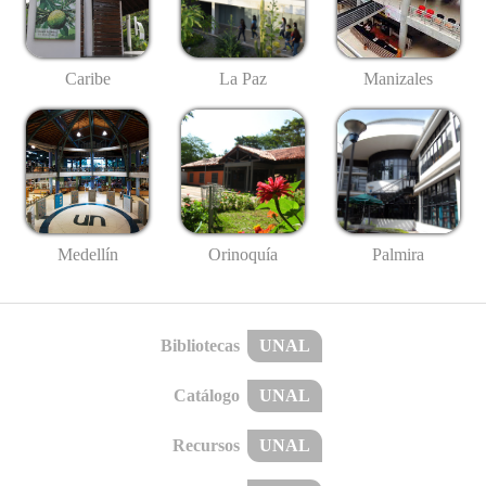
Caribe
La Paz
Manizales
Medellín
Palmira
Orinoquía
Bibliotecas
UNAL
Catálogo
UNAL
Recursos
UNAL