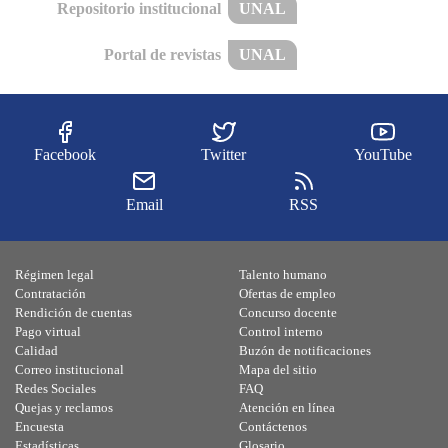
Repositorio institucional
UNAL
Portal de revistas
UNAL
Facebook
Twitter
YouTube
Email
RSS
Régimen legal
Talento humano
Contratación
Ofertas de empleo
Rendición de cuentas
Concurso docente
Pago virtual
Control interno
Calidad
Buzón de notificaciones
Correo institucional
Mapa del sitio
Redes Sociales
FAQ
Quejas y reclamos
Atención en línea
Encuesta
Contáctenos
Estadísticas
Glosario