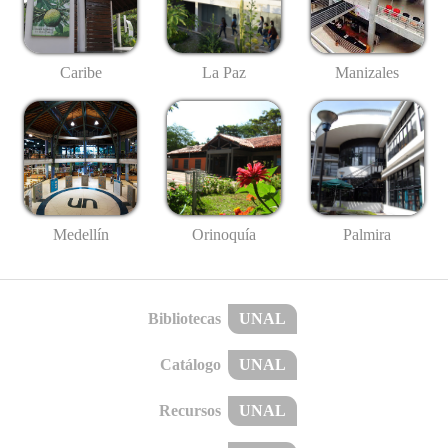
Caribe
La Paz
Manizales
Medellín
Palmira
Orinoquía
Bibliotecas
UNAL
Catálogo
UNAL
Recursos
UNAL