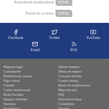
Repositorio institucional
UNAL
Portal de revistas
UNAL
Facebook
Twitter
YouTube
Email
RSS
Régimen legal
Talento humano
Contratación
Ofertas de empleo
Rendición de cuentas
Concurso docente
Pago virtual
Control interno
Calidad
Buzón de notificaciones
Correo institucional
Mapa del sitio
Redes Sociales
FAQ
Quejas y reclamos
Atención en línea
Encuesta
Contáctenos
Estadísticas
Glosario