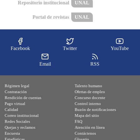
Repositorio institucional
UNAL
Portal de revistas
UNAL
Facebook
Twitter
YouTube
Email
RSS
Régimen legal
Talento humano
Contratación
Ofertas de empleo
Rendición de cuentas
Concurso docente
Pago virtual
Control interno
Calidad
Buzón de notificaciones
Correo institucional
Mapa del sitio
Redes Sociales
FAQ
Quejas y reclamos
Atención en línea
Encuesta
Contáctenos
Estadísticas
Glosario