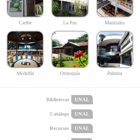
Caribe
La Paz
Manizales
Medellín
Palmira
Orinoquía
Bibliotecas
UNAL
Catálogo
UNAL
Recursos
UNAL