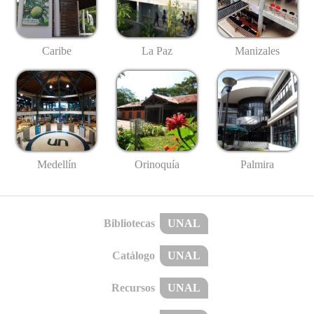
Caribe
La Paz
Manizales
Medellín
Palmira
Orinoquía
Bibliotecas
UNAL
Catálogo
UNAL
Recursos
UNAL