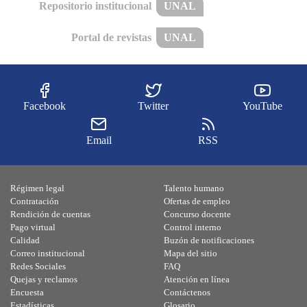
Repositorio institucional
UNAL
Portal de revistas
UNAL
Facebook
Twitter
YouTube
Email
RSS
Régimen legal
Talento humano
Contratación
Ofertas de empleo
Rendición de cuentas
Concurso docente
Pago virtual
Control interno
Calidad
Buzón de notificaciones
Correo institucional
Mapa del sitio
Redes Sociales
FAQ
Quejas y reclamos
Atención en línea
Encuesta
Contáctenos
Estadísticas
Glosario