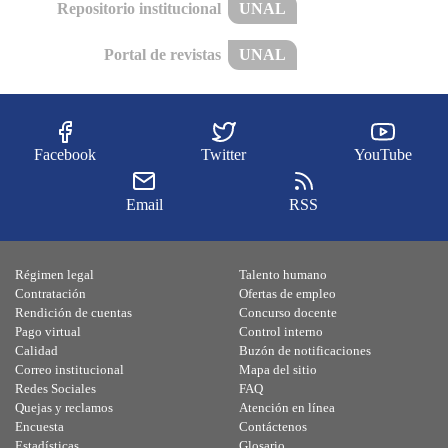
Repositorio institucional
UNAL
Portal de revistas
UNAL
Facebook
Twitter
YouTube
Email
RSS
Régimen legal
Talento humano
Contratación
Ofertas de empleo
Rendición de cuentas
Concurso docente
Pago virtual
Control interno
Calidad
Buzón de notificaciones
Correo institucional
Mapa del sitio
Redes Sociales
FAQ
Quejas y reclamos
Atención en línea
Encuesta
Contáctenos
Estadísticas
Glosario