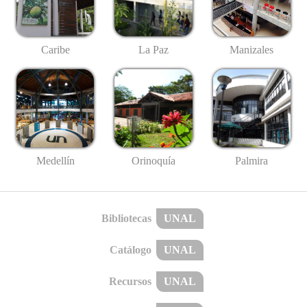
Caribe
La Paz
Manizales
Medellín
Palmira
Orinoquía
Bibliotecas
UNAL
Catálogo
UNAL
Recursos
UNAL