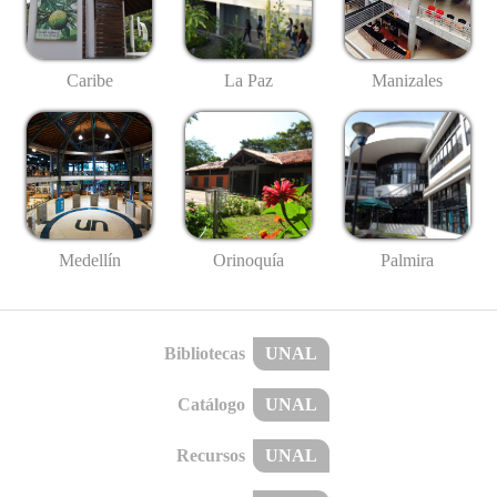
Caribe
La Paz
Manizales
Medellín
Palmira
Orinoquía
Bibliotecas
UNAL
Catálogo
UNAL
Recursos
UNAL