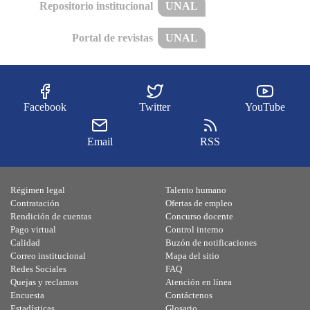
Repositorio institucional
UNAL
Portal de revistas
UNAL
Facebook
Twitter
YouTube
Email
RSS
Régimen legal
Talento humano
Contratación
Ofertas de empleo
Rendición de cuentas
Concurso docente
Pago virtual
Control interno
Calidad
Buzón de notificaciones
Correo institucional
Mapa del sitio
Redes Sociales
FAQ
Quejas y reclamos
Atención en línea
Encuesta
Contáctenos
Estadísticas
Glosario