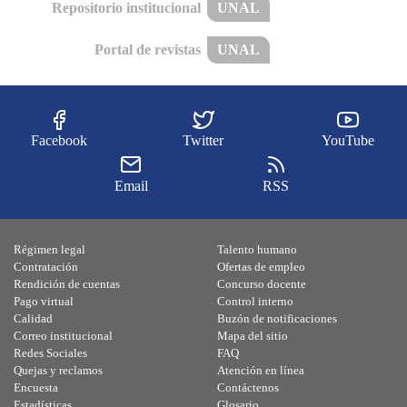
Repositorio institucional
UNAL
Portal de revistas
UNAL
Facebook
Twitter
YouTube
Email
RSS
Régimen legal
Talento humano
Contratación
Ofertas de empleo
Rendición de cuentas
Concurso docente
Pago virtual
Control interno
Calidad
Buzón de notificaciones
Correo institucional
Mapa del sitio
Redes Sociales
FAQ
Quejas y reclamos
Atención en línea
Encuesta
Contáctenos
Estadísticas
Glosario