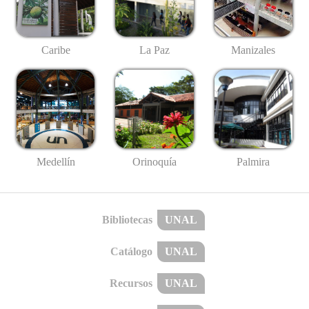
Caribe
La Paz
Manizales
Medellín
Palmira
Orinoquía
Bibliotecas
UNAL
Catálogo
UNAL
Recursos
UNAL