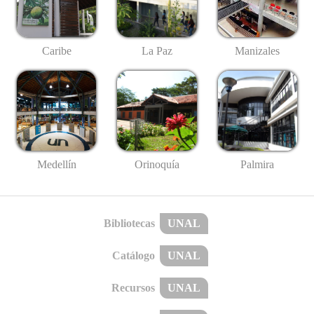
Caribe
La Paz
Manizales
Medellín
Palmira
Orinoquía
Bibliotecas
UNAL
Catálogo
UNAL
Recursos
UNAL