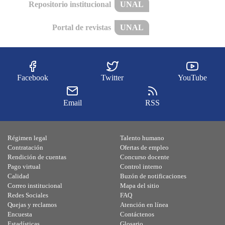
Repositorio institucional
UNAL
Portal de revistas
UNAL
Facebook
Twitter
YouTube
Email
RSS
Régimen legal
Talento humano
Contratación
Ofertas de empleo
Rendición de cuentas
Concurso docente
Pago virtual
Control interno
Calidad
Buzón de notificaciones
Correo institucional
Mapa del sitio
Redes Sociales
FAQ
Quejas y reclamos
Atención en línea
Encuesta
Contáctenos
Estadísticas
Glosario