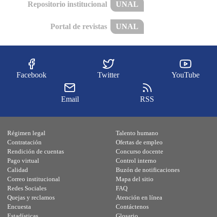
Repositorio institucional
UNAL
Portal de revistas
UNAL
Facebook
Twitter
YouTube
Email
RSS
Régimen legal
Talento humano
Contratación
Ofertas de empleo
Rendición de cuentas
Concurso docente
Pago virtual
Control interno
Calidad
Buzón de notificaciones
Correo institucional
Mapa del sitio
Redes Sociales
FAQ
Quejas y reclamos
Atención en línea
Encuesta
Contáctenos
Estadísticas
Glosario