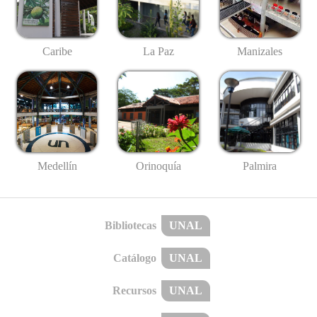
Caribe
La Paz
Manizales
Medellín
Palmira
Orinoquía
Bibliotecas
UNAL
Catálogo
UNAL
Recursos
UNAL