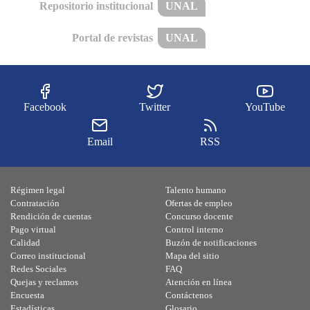
Repositorio institucional
UNAL
Portal de revistas
UNAL
Facebook
Twitter
YouTube
Email
RSS
Régimen legal
Talento humano
Contratación
Ofertas de empleo
Rendición de cuentas
Concurso docente
Pago virtual
Control interno
Calidad
Buzón de notificaciones
Correo institucional
Mapa del sitio
Redes Sociales
FAQ
Quejas y reclamos
Atención en línea
Encuesta
Contáctenos
Estadísticas
Glosario