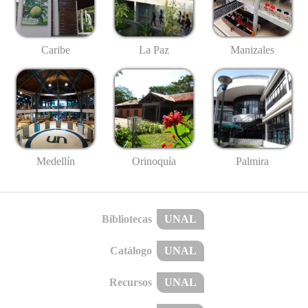
Caribe
La Paz
Manizales
Medellín
Palmira
Orinoquía
Bibliotecas
UNAL
Catálogo
UNAL
Recursos
UNAL