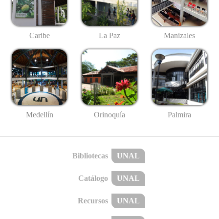
Caribe
La Paz
Manizales
Medellín
Palmira
Orinoquía
Bibliotecas
UNAL
Catálogo
UNAL
Recursos
UNAL