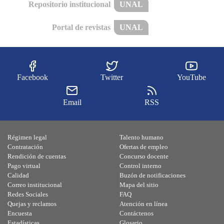
Repositorio institucional
UNAL
Portal de revistas
UNAL
Facebook
Twitter
YouTube
Email
RSS
Régimen legal
Talento humano
Contratación
Ofertas de empleo
Rendición de cuentas
Concurso docente
Pago virtual
Control interno
Calidad
Buzón de notificaciones
Correo institucional
Mapa del sitio
Redes Sociales
FAQ
Quejas y reclamos
Atención en línea
Encuesta
Contáctenos
Estadísticas
Glosario