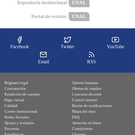
Repositorio institucional
UNAL
Portal de revistas
UNAL
Facebook
Twitter
YouTube
Email
RSS
Régimen legal
Talento humano
Contratación
Ofertas de empleo
Rendición de cuentas
Concurso docente
Pago virtual
Control interno
Calidad
Buzón de notificaciones
Correo institucional
Mapa del sitio
Redes Sociales
FAQ
Quejas y reclamos
Atención en línea
Encuesta
Contáctenos
Estadísticas
Glosario