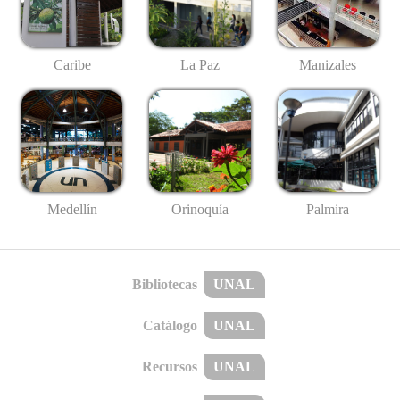
Caribe
La Paz
Manizales
Medellín
Palmira
Orinoquía
Bibliotecas
UNAL
Catálogo
UNAL
Recursos
UNAL