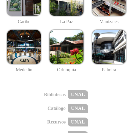
Caribe
La Paz
Manizales
Medellín
Palmira
Orinoquía
Bibliotecas
UNAL
Catálogo
UNAL
Recursos
UNAL