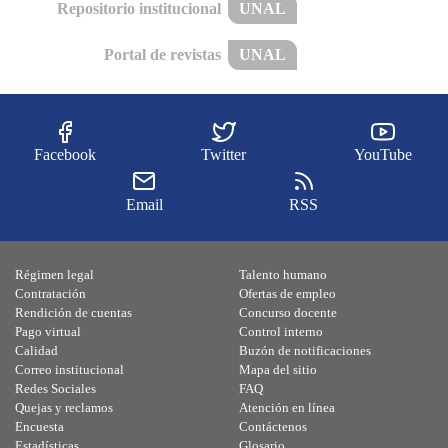
Repositorio institucional
UNAL
Portal de revistas
UNAL
Facebook
Twitter
YouTube
Email
RSS
Régimen legal
Talento humano
Contratación
Ofertas de empleo
Rendición de cuentas
Concurso docente
Pago virtual
Control interno
Calidad
Buzón de notificaciones
Correo institucional
Mapa del sitio
Redes Sociales
FAQ
Quejas y reclamos
Atención en línea
Encuesta
Contáctenos
Estadísticas
Glosario