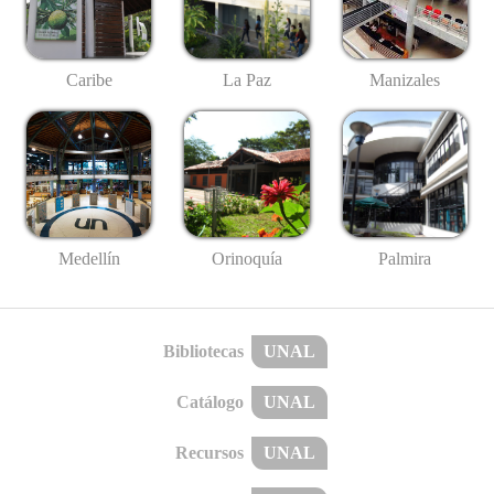
Caribe
La Paz
Manizales
Medellín
Palmira
Orinoquía
Bibliotecas
UNAL
Catálogo
UNAL
Recursos
UNAL