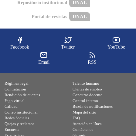
Repositorio institucional
UNAL
Portal de revistas
UNAL
Facebook
Twitter
YouTube
Email
RSS
Régimen legal
Talento humano
Contratación
Ofertas de empleo
Rendición de cuentas
Concurso docente
Pago virtual
Control interno
Calidad
Buzón de notificaciones
Correo institucional
Mapa del sitio
Redes Sociales
FAQ
Quejas y reclamos
Atención en línea
Encuesta
Contáctenos
Estadísticas
Glosario