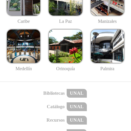
Caribe
La Paz
Manizales
Medellín
Palmira
Orinoquía
Bibliotecas
UNAL
Catálogo
UNAL
Recursos
UNAL