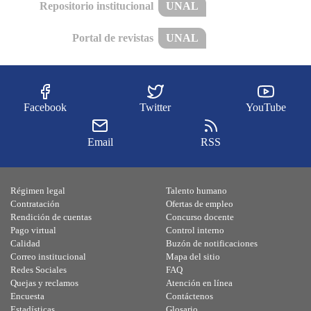
Repositorio institucional
UNAL
Portal de revistas
UNAL
Facebook
Twitter
YouTube
Email
RSS
Régimen legal
Talento humano
Contratación
Ofertas de empleo
Rendición de cuentas
Concurso docente
Pago virtual
Control interno
Calidad
Buzón de notificaciones
Correo institucional
Mapa del sitio
Redes Sociales
FAQ
Quejas y reclamos
Atención en línea
Encuesta
Contáctenos
Estadísticas
Glosario