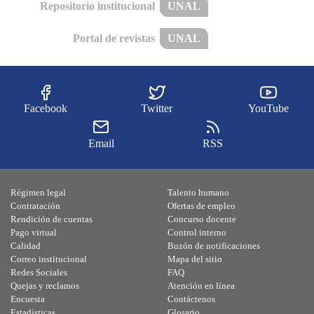
Repositorio institucional
UNAL
Portal de revistas
UNAL
Facebook
Twitter
YouTube
Email
RSS
Régimen legal
Talento humano
Contratación
Ofertas de empleo
Rendición de cuentas
Concurso docente
Pago virtual
Control interno
Calidad
Buzón de notificaciones
Correo institucional
Mapa del sitio
Redes Sociales
FAQ
Quejas y reclamos
Atención en línea
Encuesta
Contáctenos
Estadísticas
Glosario