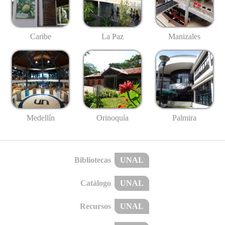
Caribe
La Paz
Manizales
Medellín
Palmira
Orinoquía
Bibliotecas
UNAL
Catálogo
UNAL
Recursos
UNAL