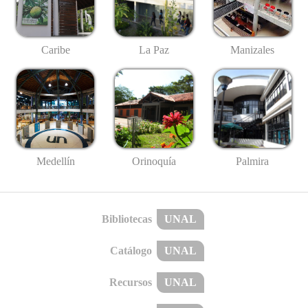
Caribe
La Paz
Manizales
Medellín
Palmira
Orinoquía
Bibliotecas
UNAL
Catálogo
UNAL
Recursos
UNAL