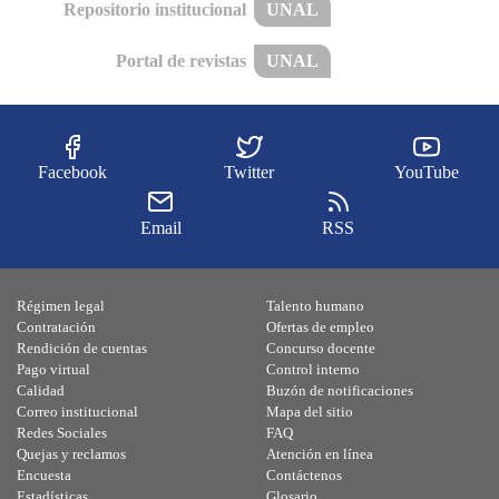
Repositorio institucional
UNAL
Portal de revistas
UNAL
Facebook
Twitter
YouTube
Email
RSS
Régimen legal
Talento humano
Contratación
Ofertas de empleo
Rendición de cuentas
Concurso docente
Pago virtual
Control interno
Calidad
Buzón de notificaciones
Correo institucional
Mapa del sitio
Redes Sociales
FAQ
Quejas y reclamos
Atención en línea
Encuesta
Contáctenos
Estadísticas
Glosario