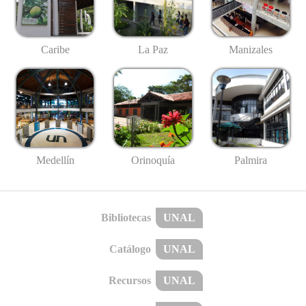
Caribe
La Paz
Manizales
Medellín
Palmira
Orinoquía
Bibliotecas
UNAL
Catálogo
UNAL
Recursos
UNAL