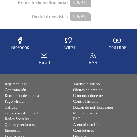
Repositorio institucional
UNAL
Portal de revistas
UNAL
Facebook
Twitter
YouTube
Email
RSS
Régimen legal
Talento humano
Contratación
Ofertas de empleo
Rendición de cuentas
Concurso docente
Pago virtual
Control interno
Calidad
Buzón de notificaciones
Correo institucional
Mapa del sitio
Redes Sociales
FAQ
Quejas y reclamos
Atención en línea
Encuesta
Contáctenos
Estadísticas
Glosario