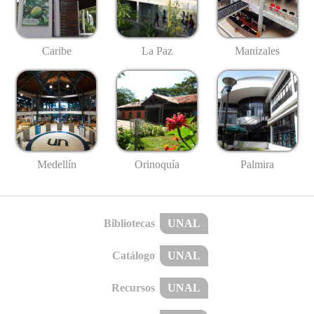
Caribe
La Paz
Manizales
Medellín
Palmira
Orinoquía
Bibliotecas
UNAL
Catálogo
UNAL
Recursos
UNAL