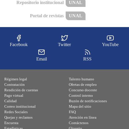
Repositorio institucional
UNAL
Portal de revistas
UNAL
Facebook
Twitter
YouTube
Email
RSS
Régimen legal
Talento humano
Contratación
Ofertas de empleo
Rendición de cuentas
Concurso docente
Pago virtual
Control interno
Calidad
Buzón de notificaciones
Correo institucional
Mapa del sitio
Redes Sociales
FAQ
Quejas y reclamos
Atención en línea
Encuesta
Contáctenos
Estadísticas
Glosario