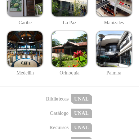
Caribe
La Paz
Manizales
Medellín
Palmira
Orinoquía
Bibliotecas
UNAL
Catálogo
UNAL
Recursos
UNAL