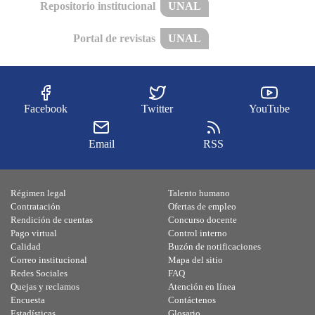
Repositorio institucional
UNAL
Portal de revistas
UNAL
Facebook
Twitter
YouTube
Email
RSS
Régimen legal
Talento humano
Contratación
Ofertas de empleo
Rendición de cuentas
Concurso docente
Pago virtual
Control interno
Calidad
Buzón de notificaciones
Correo institucional
Mapa del sitio
Redes Sociales
FAQ
Quejas y reclamos
Atención en línea
Encuesta
Contáctenos
Estadísticas
Glosario