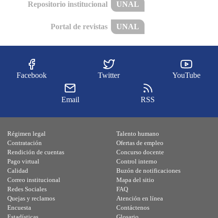
Repositorio institucional
UNAL
Portal de revistas
UNAL
Facebook
Twitter
YouTube
Email
RSS
Régimen legal
Talento humano
Contratación
Ofertas de empleo
Rendición de cuentas
Concurso docente
Pago virtual
Control interno
Calidad
Buzón de notificaciones
Correo institucional
Mapa del sitio
Redes Sociales
FAQ
Quejas y reclamos
Atención en línea
Encuesta
Contáctenos
Estadísticas
Glosario