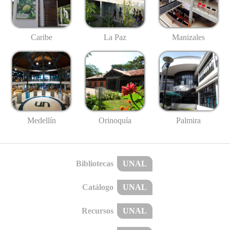
Caribe
La Paz
Manizales
Medellín
Palmira
Orinoquía
Bibliotecas
UNAL
Catálogo
UNAL
Recursos
UNAL