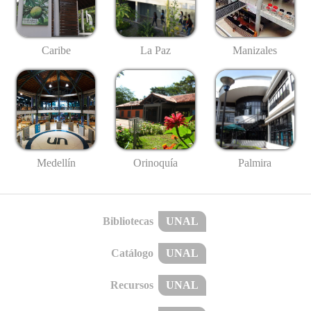
Caribe
La Paz
Manizales
Medellín
Palmira
Orinoquía
Bibliotecas
UNAL
Catálogo
UNAL
Recursos
UNAL