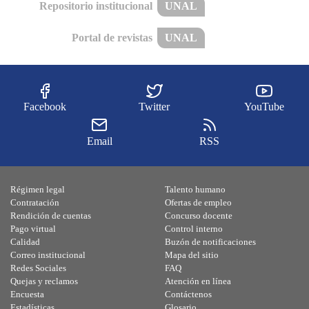
Repositorio institucional
UNAL
Portal de revistas
UNAL
Facebook
Twitter
YouTube
Email
RSS
Régimen legal
Talento humano
Contratación
Ofertas de empleo
Rendición de cuentas
Concurso docente
Pago virtual
Control interno
Calidad
Buzón de notificaciones
Correo institucional
Mapa del sitio
Redes Sociales
FAQ
Quejas y reclamos
Atención en línea
Encuesta
Contáctenos
Estadísticas
Glosario