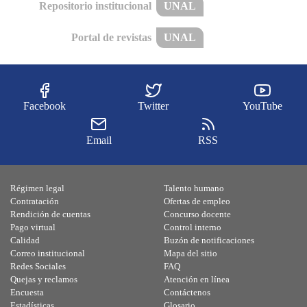
Repositorio institucional
UNAL
Portal de revistas
UNAL
Facebook
Twitter
YouTube
Email
RSS
Régimen legal
Talento humano
Contratación
Ofertas de empleo
Rendición de cuentas
Concurso docente
Pago virtual
Control interno
Calidad
Buzón de notificaciones
Correo institucional
Mapa del sitio
Redes Sociales
FAQ
Quejas y reclamos
Atención en línea
Encuesta
Contáctenos
Estadísticas
Glosario