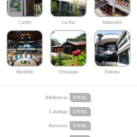
Caribe
La Paz
Manizales
Medellín
Palmira
Orinoquía
Bibliotecas
UNAL
Catálogo
UNAL
Recursos
UNAL