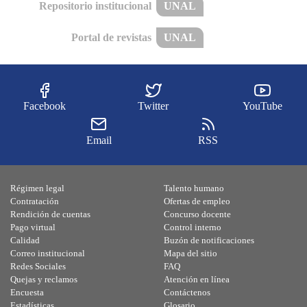
Repositorio institucional
UNAL
Portal de revistas
UNAL
Facebook
Twitter
YouTube
Email
RSS
Régimen legal
Talento humano
Contratación
Ofertas de empleo
Rendición de cuentas
Concurso docente
Pago virtual
Control interno
Calidad
Buzón de notificaciones
Correo institucional
Mapa del sitio
Redes Sociales
FAQ
Quejas y reclamos
Atención en línea
Encuesta
Contáctenos
Estadísticas
Glosario