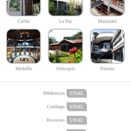
Caribe
La Paz
Manizales
Medellín
Palmira
Orinoquía
Bibliotecas
UNAL
Catálogo
UNAL
Recursos
UNAL