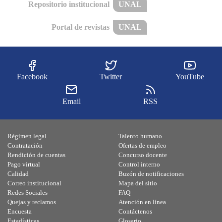
Repositorio institucional
UNAL
Portal de revistas
UNAL
Facebook
Twitter
YouTube
Email
RSS
Régimen legal
Talento humano
Contratación
Ofertas de empleo
Rendición de cuentas
Concurso docente
Pago virtual
Control interno
Calidad
Buzón de notificaciones
Correo institucional
Mapa del sitio
Redes Sociales
FAQ
Quejas y reclamos
Atención en línea
Encuesta
Contáctenos
Estadísticas
Glosario