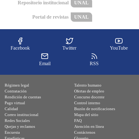
Repositorio institucional
UNAL
Portal de revistas
UNAL
Facebook
Twitter
YouTube
Email
RSS
Régimen legal
Talento humano
Contratación
Ofertas de empleo
Rendición de cuentas
Concurso docente
Pago virtual
Control interno
Calidad
Buzón de notificaciones
Correo institucional
Mapa del sitio
Redes Sociales
FAQ
Quejas y reclamos
Atención en línea
Encuesta
Contáctenos
Estadísticas
Glosario