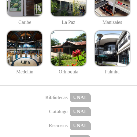
Caribe
La Paz
Manizales
Medellín
Palmira
Orinoquía
Bibliotecas
UNAL
Catálogo
UNAL
Recursos
UNAL