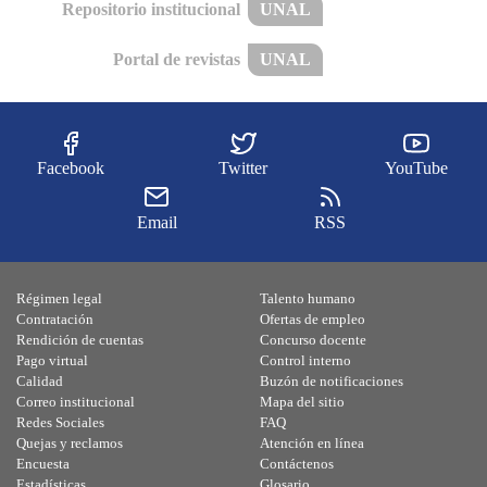
Repositorio institucional
UNAL
Portal de revistas
UNAL
Facebook
Twitter
YouTube
Email
RSS
Régimen legal
Talento humano
Contratación
Ofertas de empleo
Rendición de cuentas
Concurso docente
Pago virtual
Control interno
Calidad
Buzón de notificaciones
Correo institucional
Mapa del sitio
Redes Sociales
FAQ
Quejas y reclamos
Atención en línea
Encuesta
Contáctenos
Estadísticas
Glosario