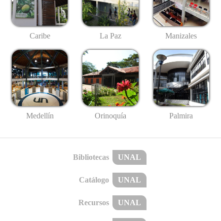
Caribe
La Paz
Manizales
Medellín
Palmira
Orinoquía
Bibliotecas
UNAL
Catálogo
UNAL
Recursos
UNAL