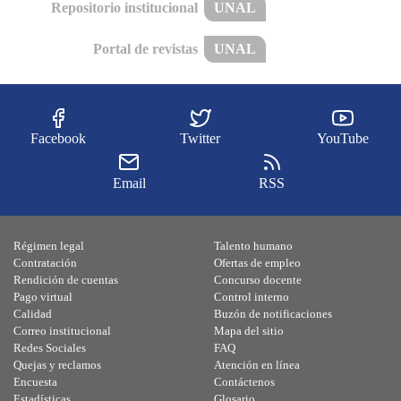
Repositorio institucional
UNAL
Portal de revistas
UNAL
Facebook
Twitter
YouTube
Email
RSS
Régimen legal
Talento humano
Contratación
Ofertas de empleo
Rendición de cuentas
Concurso docente
Pago virtual
Control interno
Calidad
Buzón de notificaciones
Correo institucional
Mapa del sitio
Redes Sociales
FAQ
Quejas y reclamos
Atención en línea
Encuesta
Contáctenos
Estadísticas
Glosario