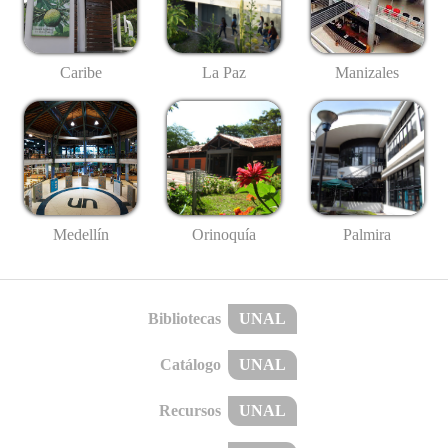
Caribe
La Paz
Manizales
Medellín
Palmira
Orinoquía
Bibliotecas
UNAL
Catálogo
UNAL
Recursos
UNAL