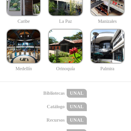
Caribe
La Paz
Manizales
Medellín
Palmira
Orinoquía
Bibliotecas
UNAL
Catálogo
UNAL
Recursos
UNAL