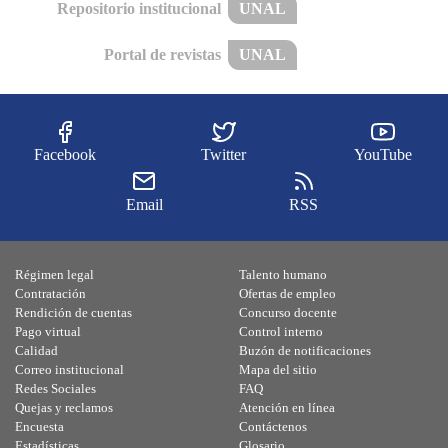
Repositorio institucional
UNAL
Portal de revistas
UNAL
Facebook
Twitter
YouTube
Email
RSS
Régimen legal
Talento humano
Contratación
Ofertas de empleo
Rendición de cuentas
Concurso docente
Pago virtual
Control interno
Calidad
Buzón de notificaciones
Correo institucional
Mapa del sitio
Redes Sociales
FAQ
Quejas y reclamos
Atención en línea
Encuesta
Contáctenos
Estadísticas
Glosario