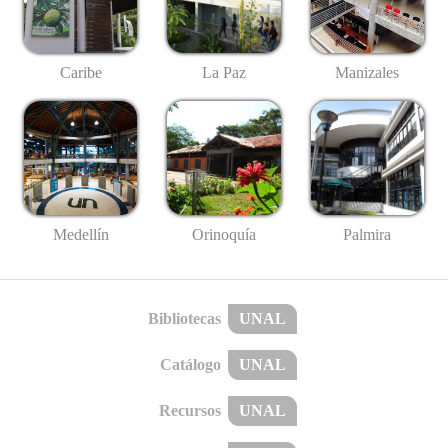
Caribe
La Paz
Manizales
Medellín
Palmira
Orinoquía
Bibliotecas
UNAL
Catálogo
UNAL
Recursos
UNAL