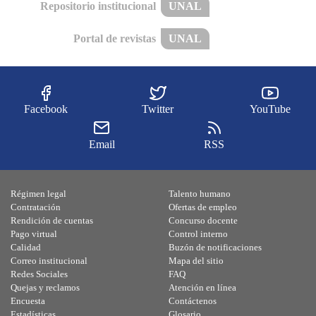
Repositorio institucional
UNAL
Portal de revistas
UNAL
Facebook
Twitter
YouTube
Email
RSS
Régimen legal
Talento humano
Contratación
Ofertas de empleo
Rendición de cuentas
Concurso docente
Pago virtual
Control interno
Calidad
Buzón de notificaciones
Correo institucional
Mapa del sitio
Redes Sociales
FAQ
Quejas y reclamos
Atención en línea
Encuesta
Contáctenos
Estadísticas
Glosario