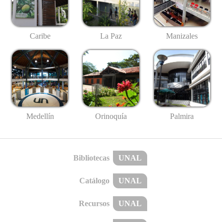
Caribe
La Paz
Manizales
Medellín
Palmira
Orinoquía
Bibliotecas
UNAL
Catálogo
UNAL
Recursos
UNAL