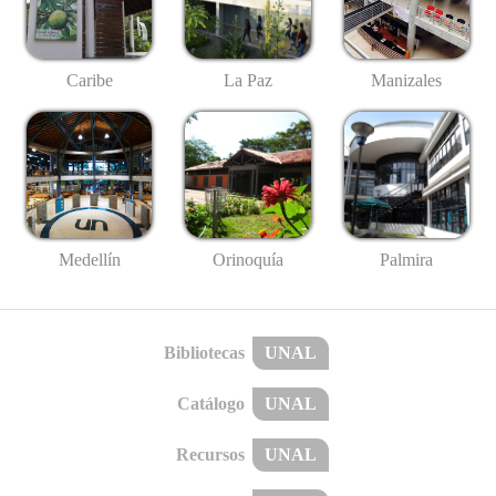
Caribe
La Paz
Manizales
Medellín
Palmira
Orinoquía
Bibliotecas
UNAL
Catálogo
UNAL
Recursos
UNAL