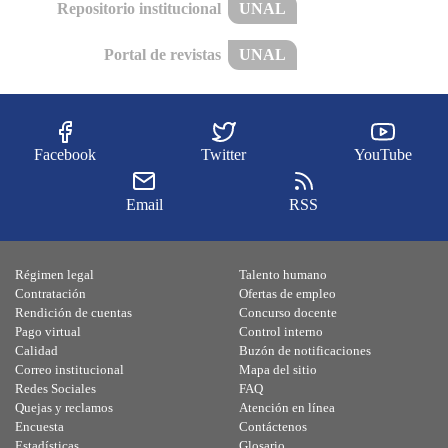
Repositorio institucional
UNAL
Portal de revistas
UNAL
Facebook
Twitter
YouTube
Email
RSS
Régimen legal
Talento humano
Contratación
Ofertas de empleo
Rendición de cuentas
Concurso docente
Pago virtual
Control interno
Calidad
Buzón de notificaciones
Correo institucional
Mapa del sitio
Redes Sociales
FAQ
Quejas y reclamos
Atención en línea
Encuesta
Contáctenos
Estadísticas
Glosario