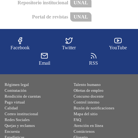
Repositorio institucional
UNAL
Portal de revistas
UNAL
Facebook
Twitter
YouTube
Email
RSS
Régimen legal
Talento humano
Contratación
Ofertas de empleo
Rendición de cuentas
Concurso docente
Pago virtual
Control interno
Calidad
Buzón de notificaciones
Correo institucional
Mapa del sitio
Redes Sociales
FAQ
Quejas y reclamos
Atención en línea
Encuesta
Contáctenos
Estadísticas
Glosario