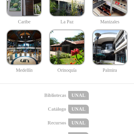
Caribe
La Paz
Manizales
Medellín
Palmira
Orinoquía
Bibliotecas
UNAL
Catálogo
UNAL
Recursos
UNAL