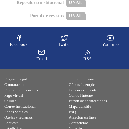
Repositorio institucional
UNAL
Portal de revistas
UNAL
Facebook
Twitter
YouTube
Email
RSS
Régimen legal
Talento humano
Contratación
Ofertas de empleo
Rendición de cuentas
Concurso docente
Pago virtual
Control interno
Calidad
Buzón de notificaciones
Correo institucional
Mapa del sitio
Redes Sociales
FAQ
Quejas y reclamos
Atención en línea
Encuesta
Contáctenos
Estadísticas
Glosario