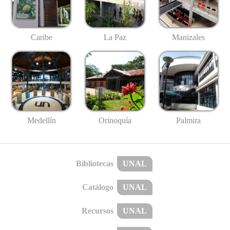
Caribe
La Paz
Manizales
Medellín
Palmira
Orinoquía
Bibliotecas
UNAL
Catálogo
UNAL
Recursos
UNAL