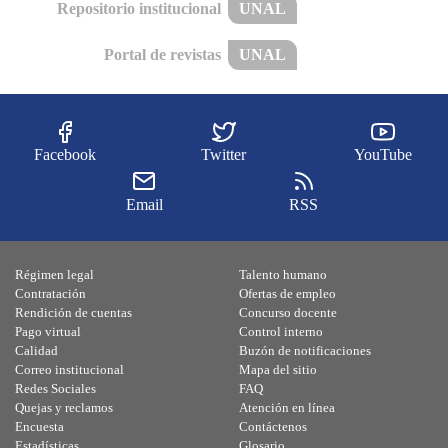
Repositorio institucional
UNAL
Portal de revistas
UNAL
Facebook
Twitter
YouTube
Email
RSS
Régimen legal
Talento humano
Contratación
Ofertas de empleo
Rendición de cuentas
Concurso docente
Pago virtual
Control interno
Calidad
Buzón de notificaciones
Correo institucional
Mapa del sitio
Redes Sociales
FAQ
Quejas y reclamos
Atención en línea
Encuesta
Contáctenos
Estadísticas
Glosario