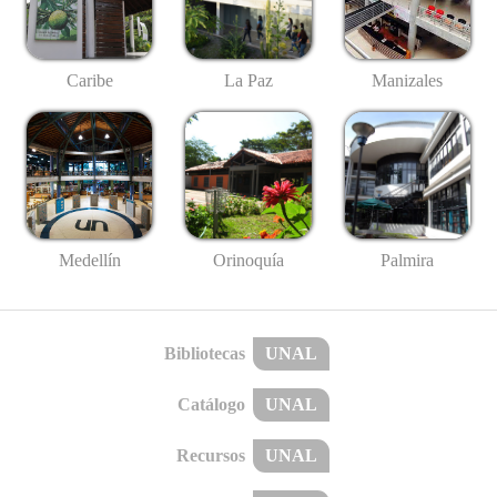
Caribe
La Paz
Manizales
Medellín
Palmira
Orinoquía
Bibliotecas
UNAL
Catálogo
UNAL
Recursos
UNAL