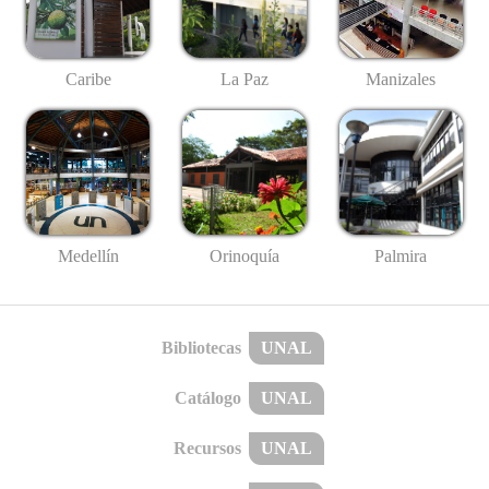
Caribe
La Paz
Manizales
Medellín
Palmira
Orinoquía
Bibliotecas
UNAL
Catálogo
UNAL
Recursos
UNAL