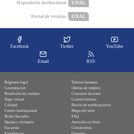
Repositorio institucional
UNAL
Portal de revistas
UNAL
Facebook
Twitter
YouTube
Email
RSS
Régimen legal
Talento humano
Contratación
Ofertas de empleo
Rendición de cuentas
Concurso docente
Pago virtual
Control interno
Calidad
Buzón de notificaciones
Correo institucional
Mapa del sitio
Redes Sociales
FAQ
Quejas y reclamos
Atención en línea
Encuesta
Contáctenos
Estadísticas
Glosario