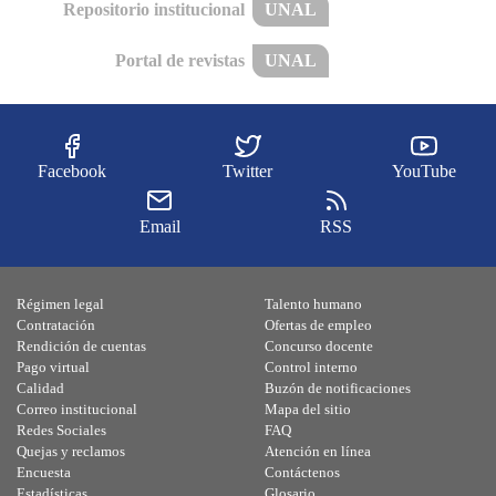
Repositorio institucional
UNAL
Portal de revistas
UNAL
Facebook
Twitter
YouTube
Email
RSS
Régimen legal
Talento humano
Contratación
Ofertas de empleo
Rendición de cuentas
Concurso docente
Pago virtual
Control interno
Calidad
Buzón de notificaciones
Correo institucional
Mapa del sitio
Redes Sociales
FAQ
Quejas y reclamos
Atención en línea
Encuesta
Contáctenos
Estadísticas
Glosario