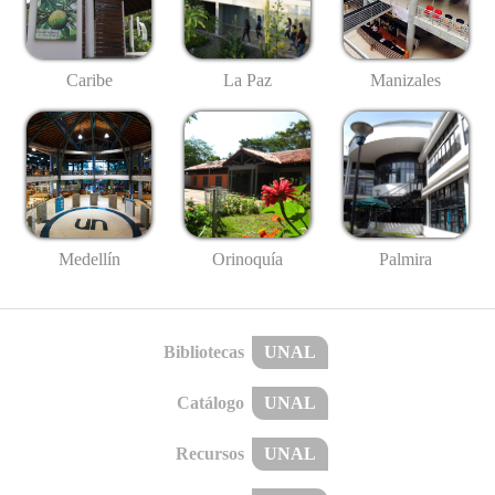
Caribe
La Paz
Manizales
Medellín
Palmira
Orinoquía
Bibliotecas
UNAL
Catálogo
UNAL
Recursos
UNAL