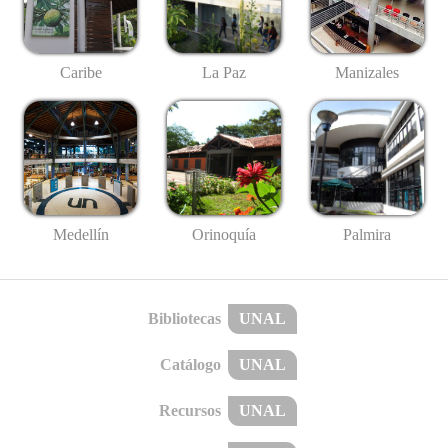
Caribe
La Paz
Manizales
Medellín
Palmira
Orinoquía
Bibliotecas
UNAL
Catálogo
UNAL
Recursos
UNAL