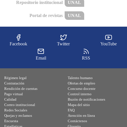
Repositorio institucional
UNAL
Portal de revistas
UNAL
Facebook
Twitter
YouTube
Email
RSS
Régimen legal
Talento humano
Contratación
Ofertas de empleo
Rendición de cuentas
Concurso docente
Pago virtual
Control interno
Calidad
Buzón de notificaciones
Correo institucional
Mapa del sitio
Redes Sociales
FAQ
Quejas y reclamos
Atención en línea
Encuesta
Contáctenos
Estadísticas
Glosario