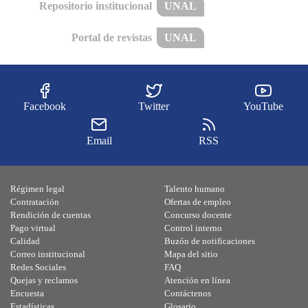
Repositorio institucional
UNAL
Portal de revistas
UNAL
Facebook
Twitter
YouTube
Email
RSS
Régimen legal
Talento humano
Contratación
Ofertas de empleo
Rendición de cuentas
Concurso docente
Pago virtual
Control interno
Calidad
Buzón de notificaciones
Correo institucional
Mapa del sitio
Redes Sociales
FAQ
Quejas y reclamos
Atención en línea
Encuesta
Contáctenos
Estadísticas
Glosario