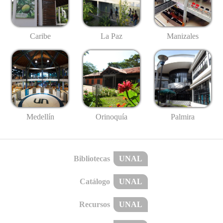
Caribe
La Paz
Manizales
Medellín
Palmira
Orinoquía
Bibliotecas
UNAL
Catálogo
UNAL
Recursos
UNAL