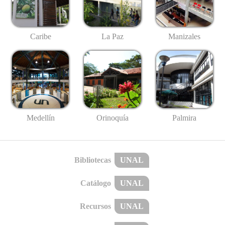
Caribe
La Paz
Manizales
Medellín
Palmira
Orinoquía
Bibliotecas
UNAL
Catálogo
UNAL
Recursos
UNAL