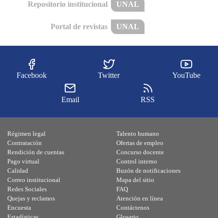
Repositorio institucional
UNAL
Portal de revistas
UNAL
Facebook
Twitter
YouTube
Email
RSS
Régimen legal
Talento humano
Contratación
Ofertas de empleo
Rendición de cuentas
Concurso docente
Pago virtual
Control interno
Calidad
Buzón de notificaciones
Correo institucional
Mapa del sitio
Redes Sociales
FAQ
Quejas y reclamos
Atención en línea
Encuesta
Contáctenos
Estadísticas
Glosario