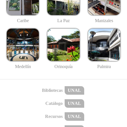
Caribe
La Paz
Manizales
Medellín
Palmira
Orinoquía
Bibliotecas
UNAL
Catálogo
UNAL
Recursos
UNAL